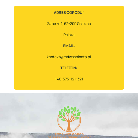
Powiatu
Gnieźnieńskiego
ADRES OGRODU:
wspierają
Zatorze 1, 62-200 Gniezno
powodzian
ze
Polska
Stronia
EMAIL:
Śląskiego
kontakt@rodwspolnota.pl
TELEFON:
+48-575-121-321