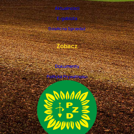
Aktualnosci
E-gablota
Działki na Sprzedaż
Zobacz
Dokumenty
Polityka Prywatności