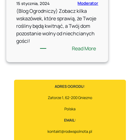
Moderator
15 stycznia, 2024
(Blog Ogrodniczy) Zobacz kilka
wskazówek, które sprawią, że Twoje
rośliny będą kwitnąć, a Twój dom
pozostanie wolny od niechcianych
gości!
:
Read More
„Zimowy
Urok
Ogrodniczy:
Jak
Zadbać
ADRES OGRODU:
o
Zatorze 1, 62-200 Gniezno
Rośliny
Domowe
Polska
i
EMAIL:
Uniknąć
Inwazji
kontakt@rodwspolnota.pl
Latających