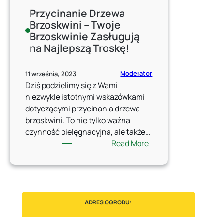
Przycinanie Drzewa
Brzoskwini – Twoje
Brzoskwinie Zasługują
na Najlepszą Troskę!
Moderator
11 września, 2023
Dziś podzielimy się z Wami
niezwykle istotnymi wskazówkami
dotyczącymi przycinania drzewa
brzoskwini. To nie tylko ważna
czynność pielęgnacyjna, ale także…
:
Read More
Przycinanie
Drzewa
Brzoskwini
–
Twoje
ADRES OGRODU:
Brzoskwinie