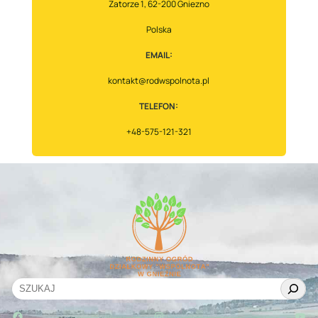
Zatorze 1, 62-200 Gniezno
Zasługują
na
Polska
Najlepszą
EMAIL:
Troskę!
kontakt@rodwspolnota.pl
TELEFON:
+48-575-121-321
S
e
Facebook
Instagram
YouTube