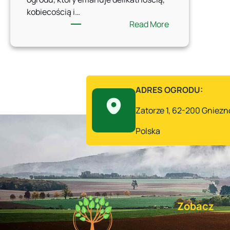
kobiecością i…
:
Read More
Jak
prowadzić
ogród
jak
prawdziwa
ADRES OGRODU:
BARBIE®?
Zatorze 1, 62-200 Gniezn
Polska
Zobacz