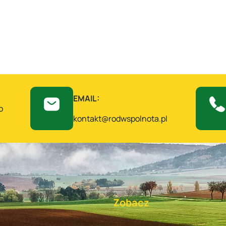
EMAIL:
o
kontakt@rodwspolnota.pl
Zobacz