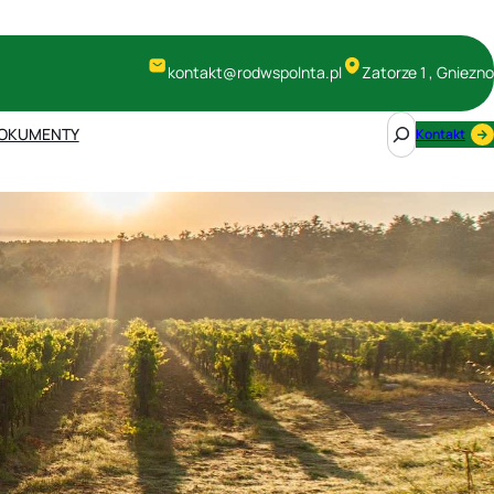
kontakt@rodwspolnta.pl
Zatorze 1 , Gniezno
S
OKUMENTY
Kontakt
e
a
r
c
h