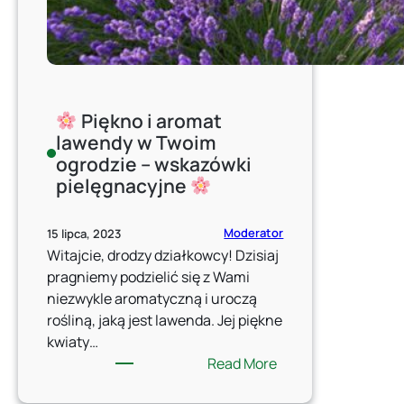
Piękno i aromat
lawendy w Twoim
ogrodzie – wskazówki
pielęgnacyjne
Moderator
15 lipca, 2023
Witajcie, drodzy działkowcy! Dzisiaj
pragniemy podzielić się z Wami
niezwykle aromatyczną i uroczą
rośliną, jaką jest lawenda. Jej piękne
kwiaty…
:
Read More