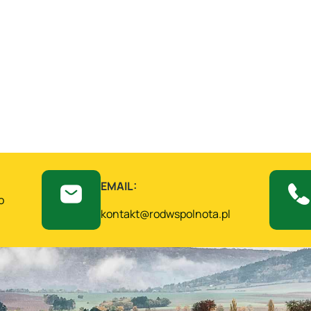
EMAIL:
o
kontakt@rodwspolnota.pl