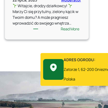
22 lipca, 2023
Moderator
Witajcie, drodzy działkowcy!
Marzy Ci się przytulny, zielony kącik w
Twoim domu? A może pragniesz
wprowadzić do swojego wnętrza…
:
Read More
Roślinne
oczyszczenie
powietrza
w
Twoim
ADRES OGRODU:
domu!
Wybierz
Zatorze 1, 62-200 Gniezn
idealne
Polska
rośliny
do
swojego
domu!!