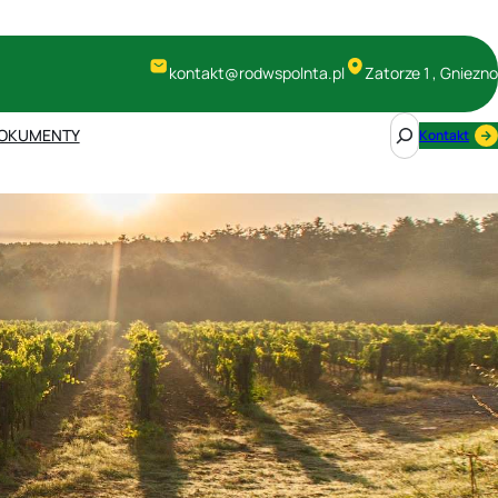
kontakt@rodwspolnta.pl
Zatorze 1 , Gniezno
S
OKUMENTY
Kontakt
e
a
r
c
h