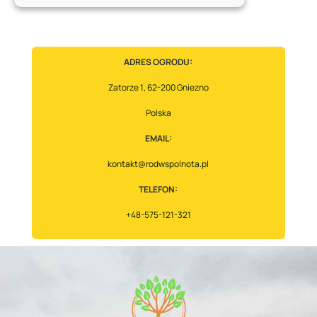
Ogrodu
na
Jesień:
Praktyczne
ADRES OGRODU:
Porady
Zatorze 1, 62-200 Gniezno
Dla
Działkowców!
Polska
EMAIL:
kontakt@rodwspolnota.pl
TELEFON:
+48-575-121-321