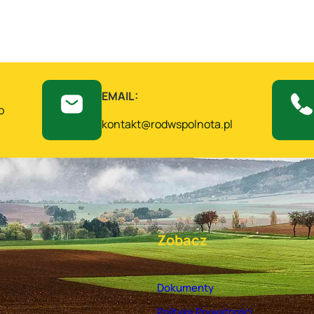
EMAIL:
o
kontakt@rodwspolnota.pl
Zobacz
Dokumenty
Polityka Prywatności