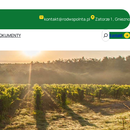
kontakt@rodwspolnta.pl
Zatorze 1 , Gniezno
S
OKUMENTY
Kontakt
e
a
r
c
h