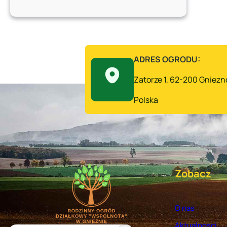
Nawadnianie
Ogrodu
po
Taniości
i
ADRES OGRODU:
Oszczędności
Zatorze 1, 62-200 Gniezn
Polska
Zobacz
O nas
Aktualnosci