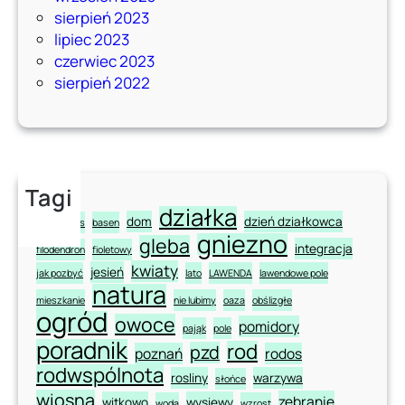
sierpień 2023
lipiec 2023
czerwiec 2023
sierpień 2022
Tagi
działka
dom
dzień działkowca
aloe
aloes
basen
gniezno
gleba
integracja
filodendron
fioletowy
kwiaty
jesień
jak pozbyć
lato
LAWENDA
lawendowe pole
natura
mieszkanie
nie lubimy
oaza
obślizgłe
ogród
owoce
pomidory
pająk
pole
poradnik
rod
pzd
poznań
rodos
rodwspólnota
rosliny
warzywa
słońce
wiosna
zebranie
witkowo
wysiewy
woda
wzrost