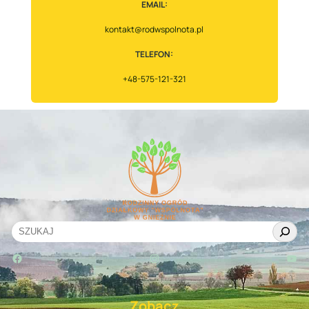
EMAIL:
kontakt@rodwspolnota.pl
TELEFON:
+48-575-121-321
S
e
Facebook
Instagram
YouTube
a
r
c
Zobacz