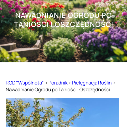
NAWADNIANIE OGRODU PO
TANIOŚCI I OSZCZĘDNOŚCI
ROD "Wspólnota"
>
Poradnik
>
Pielęgnacja Roślin
>
Nawadnianie Ogrodu po Taniości i Oszczędności