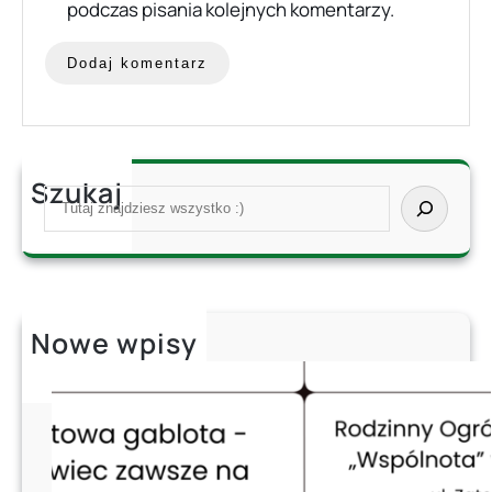
podczas pisania kolejnych komentarzy.
Szukaj
S
e
a
r
c
h
Nowe wpisy