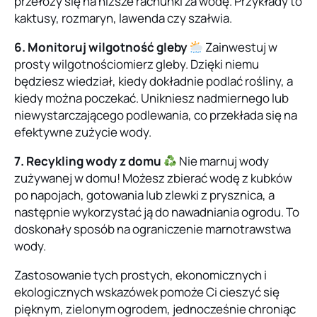
przełoży się na niższe rachunki za wodę. Przykłady to
kaktusy, rozmaryn, lawenda czy szałwia.
6. Monitoruj wilgotność gleby
Zainwestuj w
prosty wilgotnościomierz gleby. Dzięki niemu
będziesz wiedział, kiedy dokładnie podlać rośliny, a
kiedy można poczekać. Unikniesz nadmiernego lub
niewystarczającego podlewania, co przekłada się na
efektywne zużycie wody.
7. Recykling wody z domu
Nie marnuj wody
zużywanej w domu! Możesz zbierać wodę z kubków
po napojach, gotowania lub zlewki z prysznica, a
następnie wykorzystać ją do nawadniania ogrodu. To
doskonały sposób na ograniczenie marnotrawstwa
wody.
Zastosowanie tych prostych, ekonomicznych i
ekologicznych wskazówek pomoże Ci cieszyć się
pięknym, zielonym ogrodem, jednocześnie chroniąc