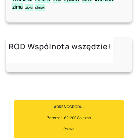
zima
zioła
ślimaki
ROD Wspólnota wszędzie!
Instagram
Facebook
ADRES OGRODU:
Zatorze 1, 62-200 Gniezno
Polska