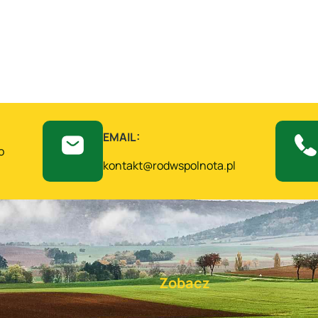
6
EMAIL:
o
kontakt@rodwspolnota.pl
Zobacz