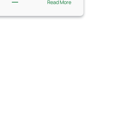
:
Read More
e-
gablota
ogrodowa