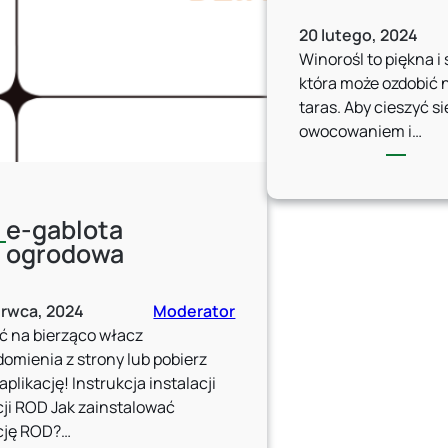
20 lutego, 2024
Winorośl to piękna i
która może ozdobić 
taras. Aby cieszyć si
owocowaniem i…
e-gablota
ogrodowa
erwca, 2024
Moderator
ć na bierząco włacz
omienia z strony lub pobierz
aplikację! Instrukcja instalacji
cji ROD Jak zainstalować
cję ROD?…