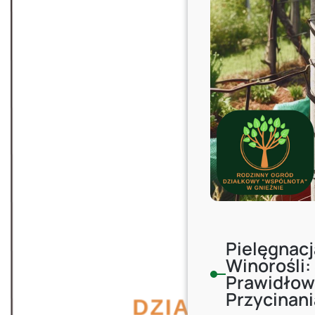
Pielęgnacj
Winorośli:
Prawidło
Przycinani