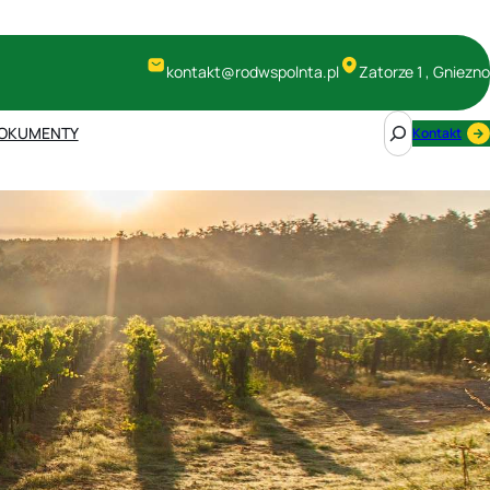
kontakt@rodwspolnta.pl
Zatorze 1 , Gniezno
S
OKUMENTY
Kontakt
e
a
r
c
h