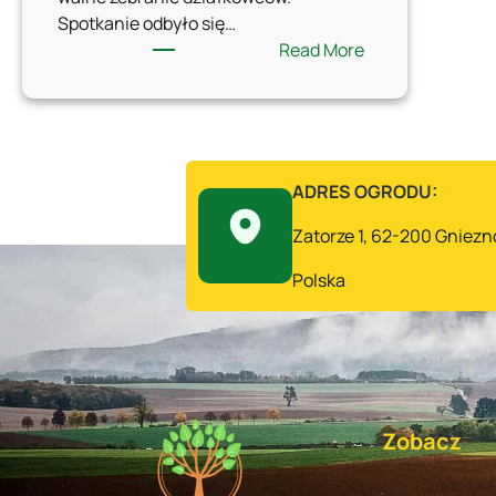
Spotkanie odbyło się…
:
Read More
Walne
zebranie
ROD
„Wspólnota”202
ADRES OGRODU:
Zatorze 1, 62-200 Gniezn
Polska
Zobacz