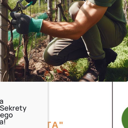
a
 Sekrety
wego
a!