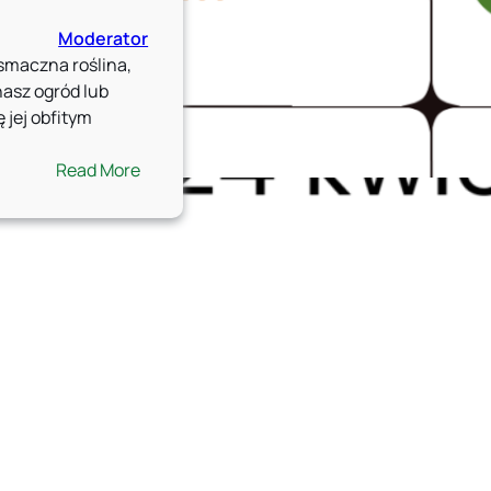
Moderator
 smaczna roślina,
nasz ogród lub
ę jej obfitym
:
Read More
Pielęgnacja
Winorośli:
Sekrety
Prawidłowego
Przycinania!