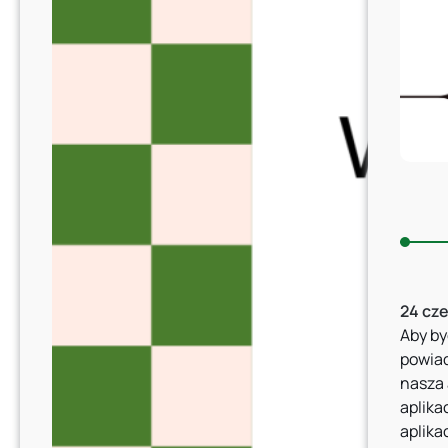
24 cz
Aby by
powiad
nasza 
aplika
aplika