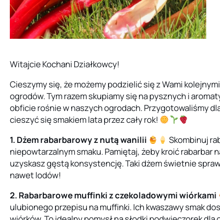
Witajcie Kochani Działkowcy!
Cieszymy się, że możemy podzielić się z Wami kolejnym
ogrodów. Tym razem skupiamy się na pysznych i aromaty
obficie rośnie w naszych ogrodach. Przygotowaliśmy dl
cieszyć się smakiem lata przez cały rok!
1. Dżem rabarbarowy z nutą wanilii
Skombinuj rab
niepowtarzalnym smaku. Pamiętaj, żeby kroić rabarbar na
uzyskasz gęstą konsystencję. Taki dżem świetnie spraw
nawet lodów!
2. Rabarbarowe muffinki z czekoladowymi wiórkami
ulubionego przepisu na muffinki. Ich kwaszawy smak do
wiórków. To idealny pomysł na słodki podwieczorek dla c