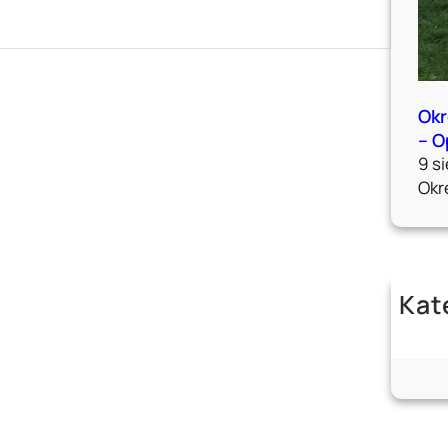
Okr
– O
9 s
Okr
Kat
Ak
Po