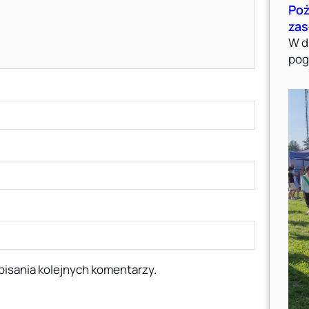
Poż
zas
W d
pog
pisania kolejnych komentarzy.