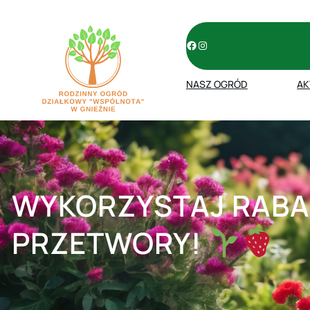
Przejdź
do
treści
Facebook
Instagram
NASZ OGRÓD
AK
WYKORZYSTAJ RABA
PRZETWORY!