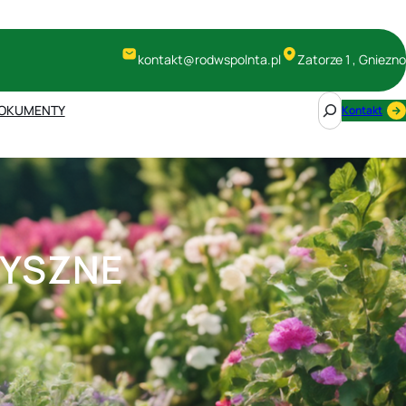
kontakt@rodwspolnta.pl
Zatorze 1 , Gniezno
S
OKUMENTY
Kontakt
e
a
r
c
h
PYSZNE