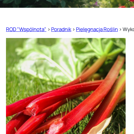
ROD "Wspólnota"
>
Poradnik
>
Pielęgnacja Roślin
>
Wyko