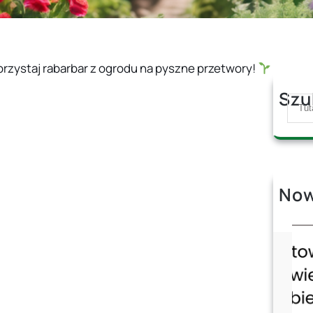
rzystaj rabarbar z ogrodu na pyszne przetwory!
Szu
S
e
a
r
c
h
Now