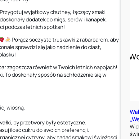
Przygotuj wyjątkowy chutney, łączący smaki
o doskonały dodatek do mięs, serów i kanapek.
 podczas letnich spotkań!
Połącz soczyste truskawki z rabarbarem, aby
onale sprawdzi się jako nadzienie do ciast,
blasku!
bar zagoszcza również w Twoich letnich napojach!
i. To doskonały sposób na schłodzenie się w
iej wiosną.
Wal
„W
wałki, by przetwory były estetyczne.
W d
suj ilość cukru do swoich preferencji.
świ
organicznej cytryny, aby nadać smakowi świeżości.