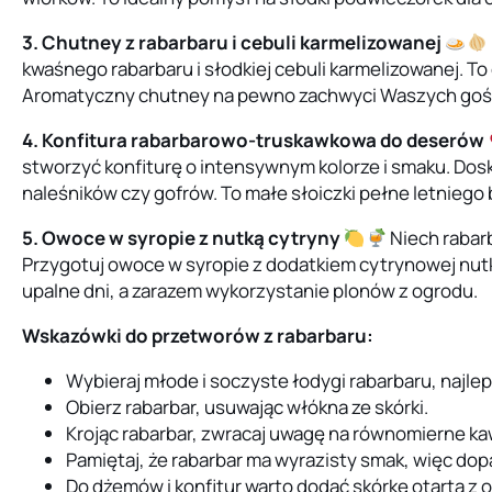
3. Chutney z rabarbaru i cebuli karmelizowanej
kwaśnego rabarbaru i słodkiej cebuli karmelizowanej. T
Aromatyczny chutney na pewno zachwyci Waszych gości
4. Konfitura rabarbarowo-truskawkowa do deserów
stworzyć konfiturę o intensywnym kolorze i smaku. Dosk
naleśników czy gofrów. To małe słoiczki pełne letniego 
5. Owoce w syropie z nutką cytryny
Niech rabar
Przygotuj owoce w syropie z dodatkiem cytrynowej nutk
upalne dni, a zarazem wykorzystanie plonów z ogrodu.
Wskazówki do przetworów z rabarbaru:
Wybieraj młode i soczyste łodygi rabarbaru, najlep
Obierz rabarbar, usuwając włókna ze skórki.
Krojąc rabarbar, zwracaj uwagę na równomierne ka
Pamiętaj, że rabarbar ma wyrazisty smak, więc dopa
Do dżemów i konfitur warto dodać skórkę otartą z 