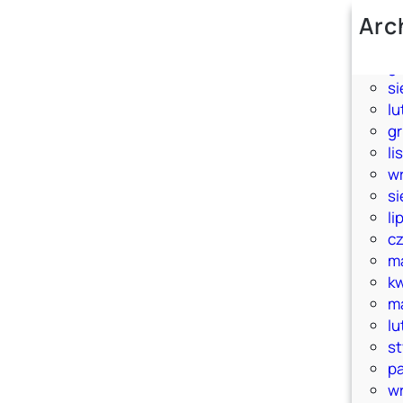
Arc
m
g
si
lu
g
li
w
si
li
c
m
k
m
lu
s
pa
w