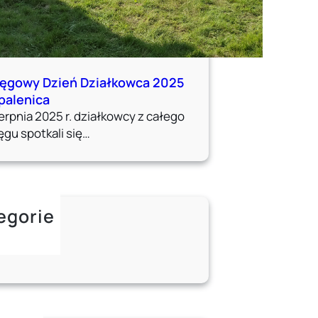
ęgowy Dzień Działkowca 2025
palenica
ierpnia 2025 r. działkowcy z całego
ęgu spotkali się…
egorie
tualności
radnik