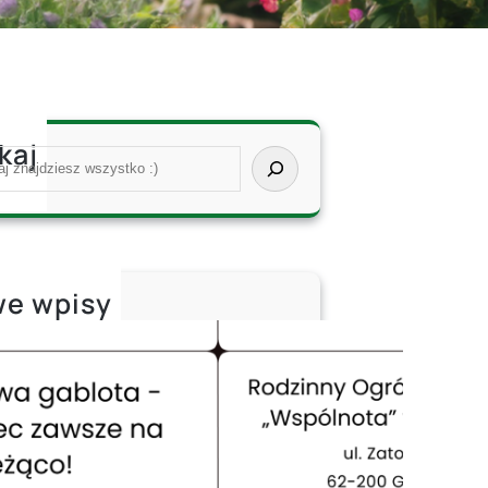
kaj
e wpisy