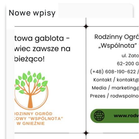
c
h
Nowe wpisy