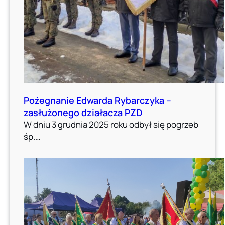
Pożegnanie Edwarda Rybarczyka –
zasłużonego działacza PZD
W dniu 3 grudnia 2025 roku odbył się pogrzeb
śp.…