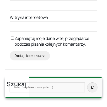
Witryna internetowa
Zapamiętaj moje dane w tej przeglądarce
podczas pisania kolejnych komentarzy.
Szukaj
S
e
a
r