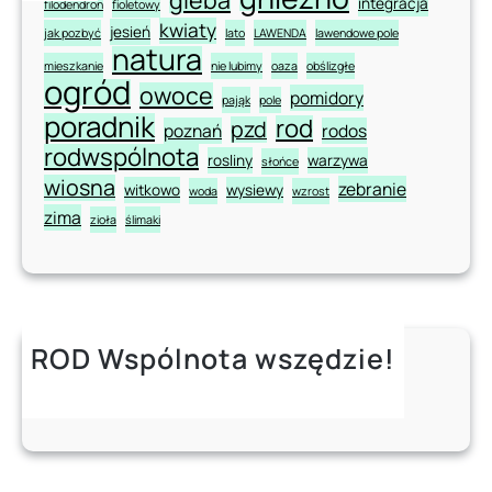
integracja
filodendron
fioletowy
kwiaty
jesień
jak pozbyć
lato
LAWENDA
lawendowe pole
natura
mieszkanie
nie lubimy
oaza
obślizgłe
ogród
owoce
pomidory
pająk
pole
poradnik
rod
pzd
poznań
rodos
rodwspólnota
rosliny
warzywa
słońce
wiosna
zebranie
witkowo
wysiewy
woda
wzrost
zima
zioła
ślimaki
ROD Wspólnota wszędzie!
Instagram
Facebook