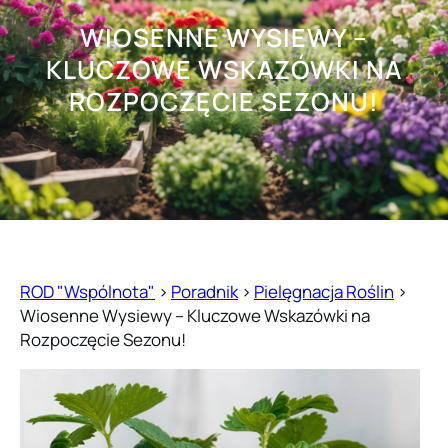
WIOSENNE WYSIEWY –
KLUCZOWE WSKAZÓWKI NA
ROZPOCZĘCIE SEZONU!
ROD "Wspólnota"
>
Poradnik
>
Pielęgnacja Roślin
>
Wiosenne Wysiewy – Kluczowe Wskazówki na
Rozpoczęcie Sezonu!