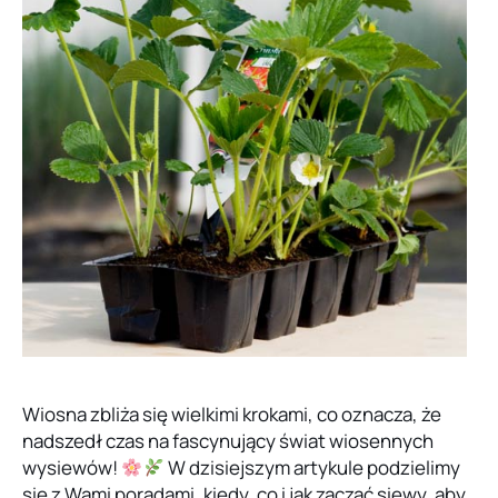
Wiosna zbliża się wielkimi krokami, co oznacza, że
nadszedł czas na fascynujący świat wiosennych
wysiewów!
W dzisiejszym artykule podzielimy
się z Wami poradami, kiedy, co i jak zacząć siewy, aby